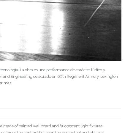
tecnología. La obra es una performance de carácter lúdico y
ter and Engineering celebrado en 69th Regiment Armory, Lexington
er mas
e made of painted wallboard and fluorescent light fixtures,
ce enforces the contrast between the perceptual and physical