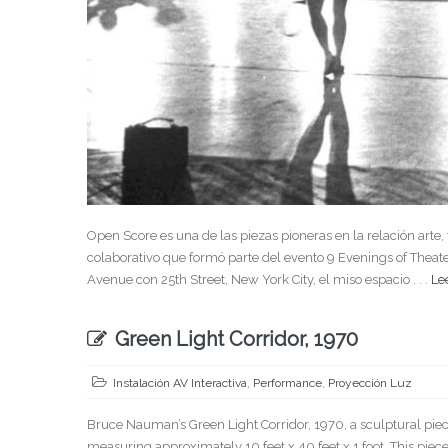
Open Score es una de las piezas pioneras en la relación arte, 
colaborativo que formó parte del evento 9 Evenings of Thea
Avenue con 25th Street, New York City, el miso espacio . . .
Le
Green Light Corridor, 1970
Instalación AV Interactiva
,
Performance
,
Proyección Luz
Bruce Nauman’s Green Light Corridor, 1970, a sculptural piec
measuring approximately 10 feet x 40 feet x 1 foot. This pie