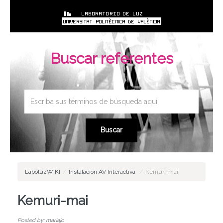
Buscar referentes
LaboluzWIKI
/
Instalación AV Interactiva
/
Kemuri-mai
Kemuri-mai
Posted by: mariajo