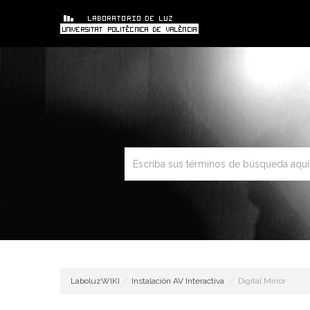
LaboluzWIKI
/
Instalación AV Interactiva
/
Digital Mirror