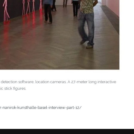
on detection software, location cameras. A 27-meter long interactive
c stick figures.
-nanirok-kunsthalle-basel-interview-part-12/