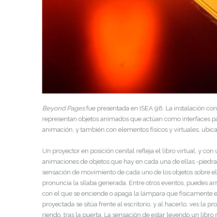
Beyond Pages
fue presentada en ISEA 96. La instalación cont
representan objetos animados que actúan como interfaces par
animación, y también con elementos físicos y virtuales, ubicad
Un proyector en posición cenital refleja el libro virtual, y co
animaciones de objetos que hay en cada una de ellas -piedra
sensación de movimiento de cada uno de los objetos sobre el p
pronuncia la sílaba generada. Entre otros eventos, puedes arr
con el que se enciende o apaga la lámpara que físicamente es
proyectada se sitúa frente al escritorio, y al hacerlo, ves l
riendo, tras la puerta. La sensación de estar leyendo un libro 