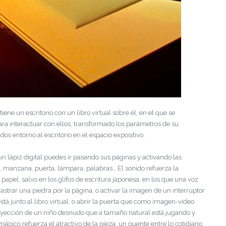
iene un escritorio con un libro virtual sobre él, en el que se
a interactuar con ellos, transformado los parámetros de su
os entorno al escritorio en el espacio expositivo.
n un lápiz digital puedes ir pasando sus páginas y activando las
, manzana, puerta, lámpara, palabras… El sonido refuerza la
apel, salvo en los glifos de escritura japonesa, en los que una voz
astrar una piedra por la página, o activar la imagen de un interruptor
tá junto al libro virtual, o abrir la puerta que como imagen-video
a proyección de un niño desnudo que a tamaño natural está jugando y
mágico refuerza el atractivo de la pieza, un puente entre lo cotidiano