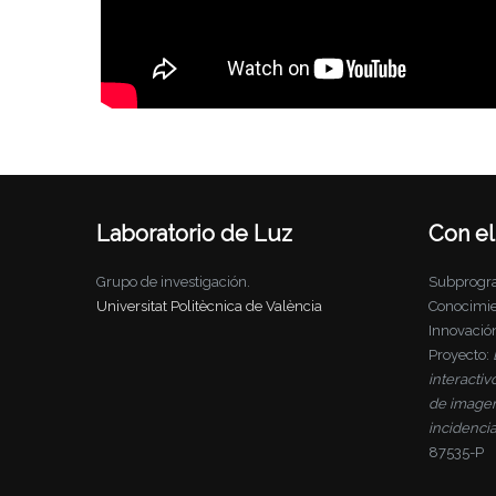
Laboratorio de Luz
Con el
Grupo de investigación.
Subprogra
Universitat Politècnica de València
Conocimien
Innovació
Proyecto:
interacti
de imagen-
incidencia
87535-P