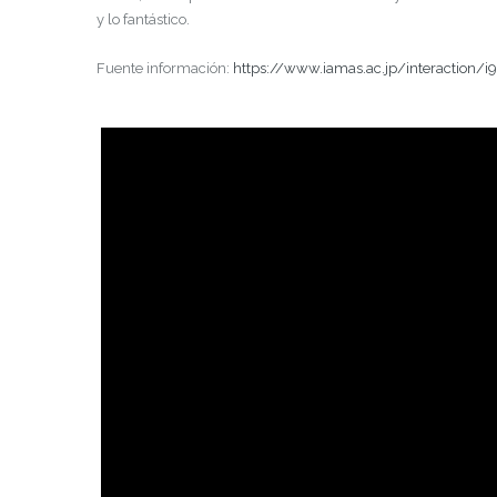
y lo fantástico.
Fuente información:
https://www.iamas.ac.jp/interaction/i9