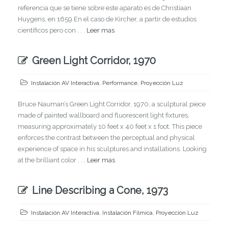
referencia que se tiene sobre este aparato es de Christiaan
Huygens, en 1659.En el caso de Kircher, a partir de estudios
científicos pero con . . .
Leer mas
Green Light Corridor, 1970
Instalación AV Interactiva
,
Performance
,
Proyección Luz
Bruce Nauman’s Green Light Corridor, 1970, a sculptural piece
made of painted wallboard and fluorescent light fixtures,
measuring approximately 10 feet x 40 feet x 1 foot. This piece
enforces the contrast between the perceptual and physical
experience of space in his sculptures and installations. Looking
at the brilliant color . . .
Leer mas
Line Describing a Cone, 1973
Instalación AV Interactiva
,
Instalación Fílmica
,
Proyección Luz