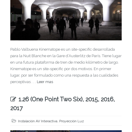
Pablo Valbuena Kinematope es un site-specific desarrollada
para la Nuit Blanche en la Gare d’Austerlitz de París. Tiene lugar
en una futura plataforma de tren de medio kilómetro de largo.
Kinematope es un site-specific por dos motivos. En primer
lugar, por ser formulado como una respuesta a las cualidades
perceptivas . . .
Leer mas
1.26 (One Point Two Six), 2015, 2016,
2017
Instalación AV Interactiva
,
Proyección Luz