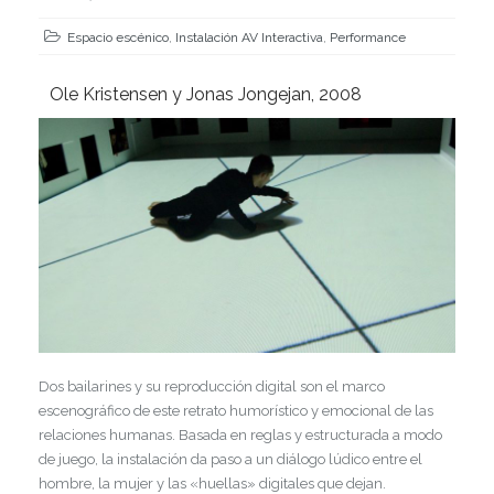
Espacio escénico
,
Instalación AV Interactiva
,
Performance
Ole Kristensen y Jonas Jongejan, 2008
Dos bailarines y su reproducción digital son el marco
escenográfico de este retrato humorístico y emocional de las
relaciones humanas. Basada en reglas y estructurada a modo
de juego, la instalación da paso a un diálogo lúdico entre el
hombre, la mujer y las «huellas» digitales que dejan.