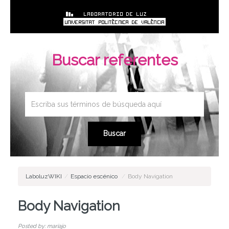
Buscar referentes
LaboluzWIKI
/
Espacio escénico
/
Body Navigation
Body Navigation
Posted by: mariajo