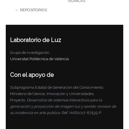
TEÓRICAS
REPOSITORIOS
Laboratorio de Luz
Grupo de investigación.
Universitat Politècnica de València
Con el apoyo de
Subprograma Estatal de Generación del Conocimiento.
Ministerio de Ciencia, Innovación y Universidades.
Proyecto:
Desarrollos de sistemas interactivos para la
generación y proyección de imagen-luz y sonido: revisión de
su incidencia en arte público
. Ref. HAR2017-87535-P