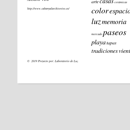
casas
arte
cerámicas
color
espaci
http://www.cabanyalarchivovivo.es/
luz
memoria
paseos
mercado
playa
tapas
vien
tradiciones
© 2019 Proyecto por:
Laboratorio de Luz