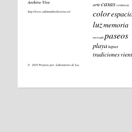
Archivo Vivo
casas
arte
cerámicas
color
espaci
http://www.cabanyalarchivovivo.es/
luz
memoria
paseos
mercado
playa
tapas
vien
tradiciones
© 2019 Proyecto por:
Laboratorio de Luz