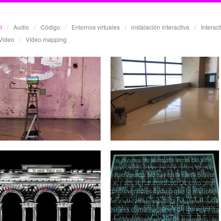
l
/
Audio
/
Código
/
Entornos virtuales
/
instalación interactiva
/
Interac
Video
/
Vídeo mapping