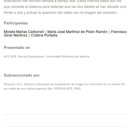
orientación del monitor-cámara a tiempo real. Estos mismos datos son los
que necesita el sistema para detectar que las dos tablets se han situado una
frente a otra y activar la aparición del vídeo con la imagen del narrador.
Participantes
Moisés Mañas Carbonell
||
María José Martínez de Pisón Ramón
||
Francisco
Giner Martínez
||
Cristina Portalés
Presentado en
ACE 2005, Sala de Exposiciones, Universidad Politécnica de Valencia
Subvencionado por
Proyecto I+D+I Sistema multiusuario de manipulación de imagen en movimiento en un entorno 3d
por medio de una interface gestual (Ref. PPI05-03-4276, 2003)