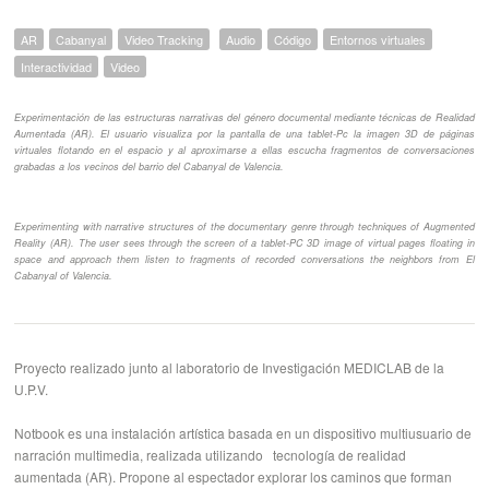
AR
Cabanyal
Video Tracking
Audio
Código
Entornos virtuales
Interactividad
Video
Experimentación de las estructuras narrativas del género documental mediante técnicas de Realidad
Aumentada (AR). El usuario visualiza por la pantalla de una tablet-Pc la imagen 3D de páginas
virtuales flotando en el espacio y al aproximarse a ellas escucha fragmentos de conversaciones
grabadas a los vecinos del barrio del Cabanyal de Valencia.
Experimenting with narrative structures of the documentary genre through techniques of Augmented
Reality (AR). The user sees through the screen of a tablet-PC 3D image of virtual pages floating in
space and approach them listen to fragments of recorded conversations the neighbors from El
Cabanyal of Valencia.
Proyecto realizado junto al laboratorio de Investigación MEDICLAB de la
U.P.V.
Notbook es una instalación artística basada en un dispositivo multiusuario de
narración multimedia, realizada utilizando tecnología de realidad
aumentada (AR). Propone al espectador explorar los caminos que forman