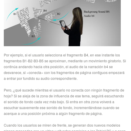
Por ejemplo, si el usuario selecciona el fragmento B4, en ese instante los
fragmentos B1-B2-B3-B5 se aproximan, mediante un movimiento giratorio. Si
continúa andando hacia otra posición, el audio de la narración b4 se
desvanece, si «conecta» con los fragmentos de página contiguos empezará
a entrar por fundido su audio correspondiente.
Pero, ¿qué sucede mientras el usuario no conecta con ningún fragmento de
hoja? Si se aleja de la zona de influencia de ese tema, seguirá escuchando
el sonido de fondo cada vez más bajo. Si entra en otra zona volverá a
escuchar suavemente ese sonido de fondo, incrementándose cuando se
acerque a una posición próxima a algún fragmento de página.
Cuando los usuarios se miren de frente, se generan dos nuevos modelos
planos mapeados con un vídeo y situados paralelos a las Tablet PC y a poca