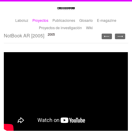
Laboluz
Proyectos
Publicaciones
Glosario
E-magazine
Proyectos de investigación
Wiki
2005
NotBook AR [2005]