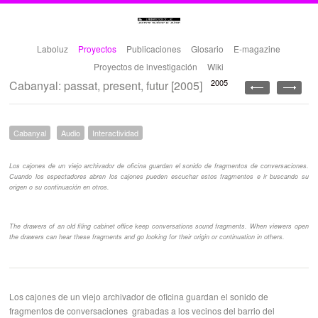
Laboluz
Proyectos
Publicaciones
Glosario
E-magazine
Proyectos de investigación
Wiki
2005
Cabanyal: passat, present, futur [2005]
Cabanyal
Audio
Interactividad
Los cajones de un viejo archivador de oficina guardan el sonido de fragmentos de conversaciones.
Cuando los espectadores abren los cajones pueden escuchar estos fragmentos e ir buscando su
origen o su continuación en otros.
The drawers of an old filing cabinet office keep conversations sound fragments. When viewers open
the drawers can hear these fragments and go looking for their origin or continuation in others.
Los cajones de un viejo archivador de oficina guardan el sonido de
fragmentos de conversaciones grabadas a los vecinos del barrio del