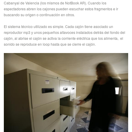
Cabanyal de Valencia (los mismos de NotBook AR). Cuando los
espectadores abren los cajones pueden escuchar estos fragmentos e ir
buscando su origen o continuación en otros.
El sistema técnico utilizado es simple. Cada cajón tiene asociado un
reproductor mp3 y unos pequeños altavoces instalados detrás del fondo del
cajón, al abrise el cajón se activa la corriente eléctrica que los alimenta, el
sonido se reproduce en loop hasta que se cierre el cajón.