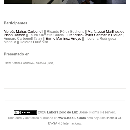
Participantes
Moisés Mañas Carbonell
|| Ricardo Pérez Bochons ||
María José Martínez de
Pisón Ramón
|| Laura Silvestre García ||
Francisco Javier Sanmartín Piquer
||
Amparo Carbonell Tatay ||
Emilio Martínez Arroyo
|| || Lorena Rodríguez
Mattalía || Dolores Furió Vita
Presentado en
Portes Obertes Cabanyal, Valencia (2005)
2026
Laboratorio de Luz
Some Rights Reserved.
Toda obra y contenido publicado en
está bajo una
licencia CC
www.laboluz.com
BY-SA 4.0 Internacional
.