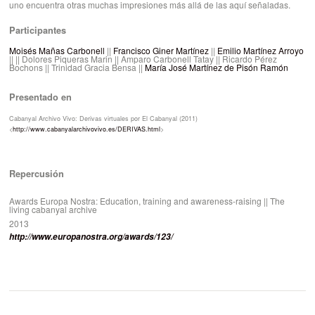
uno encuentra otras muchas impresiones más allá de las aquí señaladas.
Participantes
Moisés Mañas Carbonell
||
Francisco Giner Martínez
||
Emilio Martínez Arroyo
|| || Dolores Piqueras Marin || Amparo Carbonell Tatay || Ricardo Pérez
Bochons || Trinidad Gracia Bensa ||
María José Martínez de Pisón Ramón
Presentado en
Cabanyal Archivo Vivo: Derivas virtuales por El Cabanyal (2011)
<
http://www.cabanyalarchivovivo.es/DERIVAS.html
>
Repercusión
Awards Europa Nostra: Education, training and awareness-raising || The
living cabanyal archive
2013
http://www.europanostra.org/awards/123/