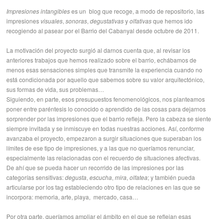
Impresiones intangibles
es un blog que recoge, a modo de repositorio, las
impresiones
visuales
,
sonoras
,
degustativas
y
olfativas
que hemos ido
recogiendo al pasear por el Barrio del Cabanyal desde octubre de 2011.
La motivación del proyecto surgió al darnos cuenta que, al revisar los
anteriores trabajos que hemos realizado sobre el barrio, echábamos de
menos esas sensaciones simples que transmite la experiencia cuando no
está condicionada por aquello que sabemos sobre su valor arquitectónico,
sus formas de vida, sus problemas…
Siguiendo, en parte, esos presupuestos fenomenológicos, nos planteamos
poner entre paréntesis lo conocido o aprendido de las cosas para dejarnos
sorprender por las impresiones que el barrio refleja. Pero la cabeza se siente
siempre invitada y se inmiscuye en todas nuestras acciones. Así, conforme
avanzaba el proyecto, empezaron a surgir situaciones que superaban los
límites de ese tipo de impresiones, y a las que no queríamos renunciar,
especialmente las relacionadas con el recuerdo de situaciones afectivas.
De ahí que se pueda hacer un recorrido de las impresiones por las
categorías sensitivas:
degusta
,
escucha
,
mira
,
olfatea
; y también pueda
articularse por los tag estableciendo otro tipo de relaciones en las que se
incorpora: memoria, arte, playa, mercado, casa…
Por otra parte, queríamos ampliar el ámbito en el que se reflejan esas