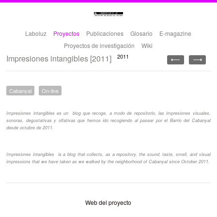
Laboluz
Proyectos
Publicaciones
Glosario
E-magazine
Proyectos de investigación
Wiki
2011
Impresiones intangibles [2011]
Cabanyal
On-line
Impresiones intangibles
es un blog que recoge, a modo de repositorio, las impresiones
visuales
,
sonoras
,
degustativas
y
olfativas
que hemos ido recogiendo al pasear por el Barrio del Cabanyal
desde octubre de 2011.
Impresiones intangibles
is a blog that collects, as a repository, the sound, taste, smell, and visual
impressions that we have taken as we walked by the neighborhood of Cabanyal since October 2011.
Web del proyecto