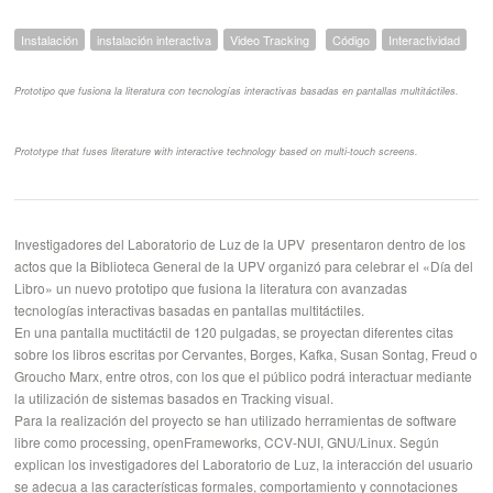
Instalación
instalación interactiva
Video Tracking
Código
Interactividad
Prototipo que fusiona la literatura con tecnologías interactivas basadas en pantallas multitáctiles.
Prototype that fuses literature with interactive technology based on multi-touch screens.
Investigadores del Laboratorio de Luz de la UPV presentaron dentro de los
actos que la Biblioteca General de la UPV organizó para celebrar el «Día del
Libro» un nuevo prototipo que fusiona la literatura con avanzadas
tecnologías interactivas basadas en pantallas multitáctiles.
En una pantalla muctitáctil de 120 pulgadas, se proyectan diferentes citas
sobre los libros escritas por Cervantes, Borges, Kafka, Susan Sontag, Freud o
Groucho Marx, entre otros, con los que el público podrá interactuar mediante
la utilización de sistemas basados en Tracking visual.
Para la realización del proyecto se han utilizado herramientas de software
libre como processing, openFrameworks, CCV-NUI, GNU/Linux. Según
explican los investigadores del Laboratorio de Luz, la interacción del usuario
se adecua a las características formales, comportamiento y connotaciones