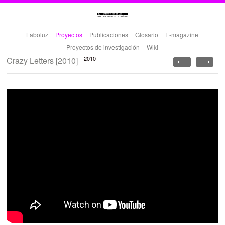
Laboluz
Proyectos
Publicaciones
Glosario
E-magazine
Proyectos de investigación
Wiki
2010
Crazy Letters [2010]