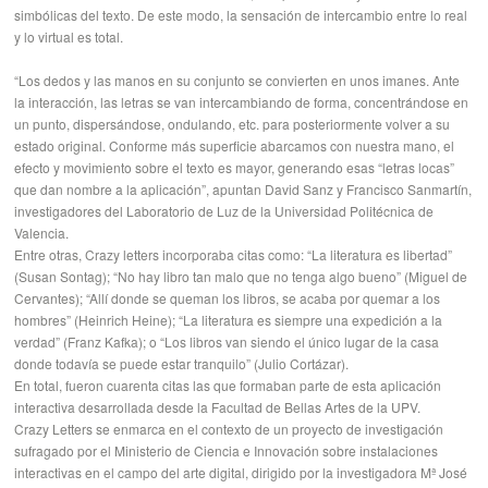
simbólicas del texto. De este modo, la sensación de intercambio entre lo real
y lo virtual es total.
“Los dedos y las manos en su conjunto se convierten en unos imanes. Ante
la interacción, las letras se van intercambiando de forma, concentrándose en
un punto, dispersándose, ondulando, etc. para posteriormente volver a su
estado original. Conforme más superficie abarcamos con nuestra mano, el
efecto y movimiento sobre el texto es mayor, generando esas “letras locas”
que dan nombre a la aplicación”, apuntan David Sanz y Francisco Sanmartín,
investigadores del Laboratorio de Luz de la Universidad Politécnica de
Valencia.
Entre otras, Crazy letters incorporaba citas como: “La literatura es libertad”
(Susan Sontag); “No hay libro tan malo que no tenga algo bueno” (Miguel de
Cervantes); “Allí donde se queman los libros, se acaba por quemar a los
hombres” (Heinrich Heine); “La literatura es siempre una expedición a la
verdad” (Franz Kafka); o “Los libros van siendo el único lugar de la casa
donde todavía se puede estar tranquilo” (Julio Cortázar).
En total, fueron cuarenta citas las que formaban parte de esta aplicación
interactiva desarrollada desde la Facultad de Bellas Artes de la UPV.
Crazy Letters se enmarca en el contexto de un proyecto de investigación
sufragado por el Ministerio de Ciencia e Innovación sobre instalaciones
interactivas en el campo del arte digital, dirigido por la investigadora Mª José