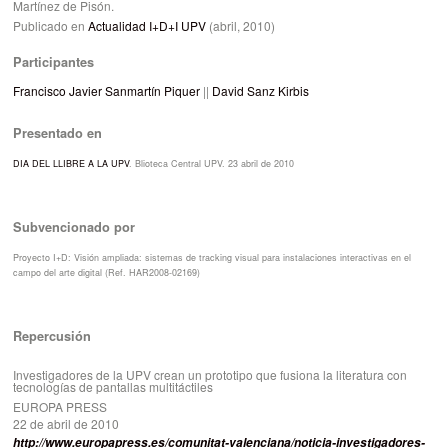
Martínez de Pisón.
Publicado en
Actualidad I+D+I UPV
(abril, 2010)
Participantes
Francisco Javier Sanmartín Piquer
||
David Sanz Kirbis
Presentado en
DIA DEL LLIBRE A LA UPV
. Blioteca Central UPV. 23 abril de 2010
Subvencionado por
Proyecto I+D: Visión ampliada: sistemas de tracking visual para instalaciones interactivas en el
campo del arte digital (Ref. HAR2008-02169)
Repercusión
Investigadores de la UPV crean un prototipo que fusiona la literatura con
tecnologías de pantallas multitáctiles
EUROPA PRESS
22 de abril de 2010
http://www.europapress.es/comunitat-valenciana/noticia-investigadores-