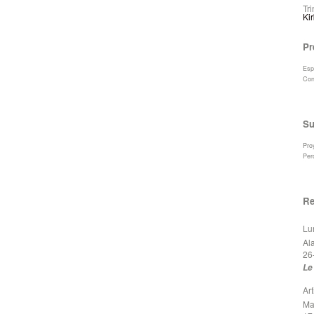
Tr
Kir
Pr
Esp
Con
Su
Pro
Per
Re
Lu
Al
26
Le
Ar
Ma