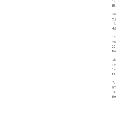
17
El 
Un
C.
17
AB
La
Ch
26
Di
'M
Efe
17
El
“A
RT
04
Em