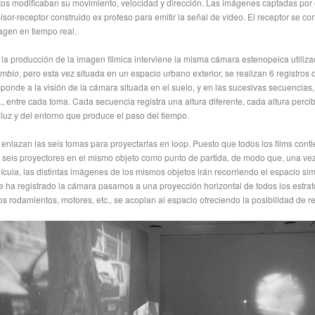
tos modificaban su movimiento, velocidad y dirección. Las imágenes captadas por e
isor-receptor construido ex profeso para emitir la señal de vídeo. El receptor se co
agen en tiempo real.
 la producción de la imagen fílmica interviene la misma cámara estenopeica utiliz
mbio
, pero esta vez situada en un espacio urbano exterior, se realizan 6 registros 
sponde a la visión de la cámara situada en el suelo, y en las sucesivas secuencia
., entre cada toma. Cada secuencia registra una altura diferente, cada altura perci
 luz y del entorno que produce el paso del tiempo.
 enlazan las seis tomas para proyectarlas en loop. Puesto que todos los films con
s seis proyectores en el mismo objeto como punto de partida, de modo que, una vez
lícula, las distintas imágenes de los mismos objetos irán recorriendo el espacio si
e ha registrado la cámara pasamos a una proyección horizontal de todos los estrato
los rodamientos, motores, etc., se acoplan al espacio ofreciendo la posibilidad de r