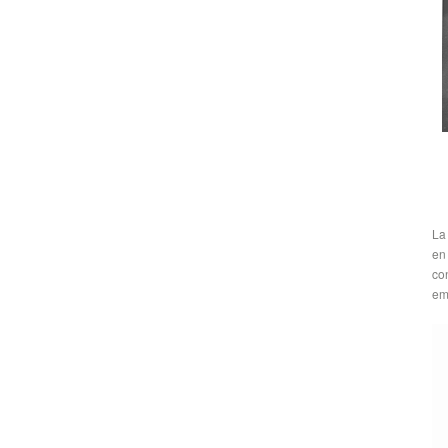
La
en
co
emi