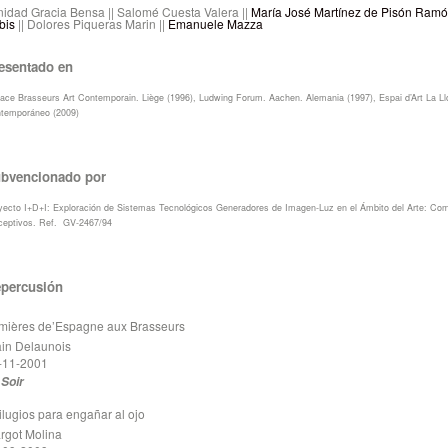
inidad Gracia Bensa || Salomé Cuesta Valera ||
María José Martínez de Pisón Ram
bis
|| Dolores Piqueras Marin ||
Emanuele Mazza
esentado en
ace Brasseurs Art Contemporain. Liège (1996), Ludwing Forum. Aachen. Alemania (1997), Espai d’Art La Ll
temporáneo (2009)
bvencionado por
yecto I+D+I: Exploración de Sistemas Tecnológicos Generadores de Imagen-Luz en el Ámbito del Arte: Comp
ceptivos. Ref. GV-2467/94
percusión
mières de’Espagne aux Brasseurs
ain Delaunois
-11-2001
 Soir
tilugios para engañar al ojo
rgot Molina