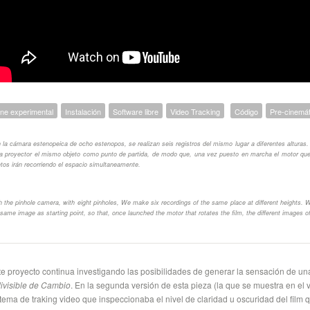
ine experimental
Instalación
Software libre
Video Tracking
Código
Pre-cinemát
 la cámara estenopeica de ocho estenopos, se realizan seis registros del mismo lugar a diferentes alturas
a proyector el mismo objeto como punto de partida, de modo que, una vez puesto en marcha el motor que h
etos irán recorriendo el espacio simultaneamente.
h the pinhole camera, with eight pinholes, We make six recordings of the same place at different heights. W
 same image as starting point, so that, once launched the motor that rotates the film, the different images
te proyecto continua investigando las posibilidades de generar la sensación de un
divisible de Cambio
. En la segunda versión de esta pieza (la que se muestra en el
stema de traking video que inspeccionaba el nivel de claridad u oscuridad del f