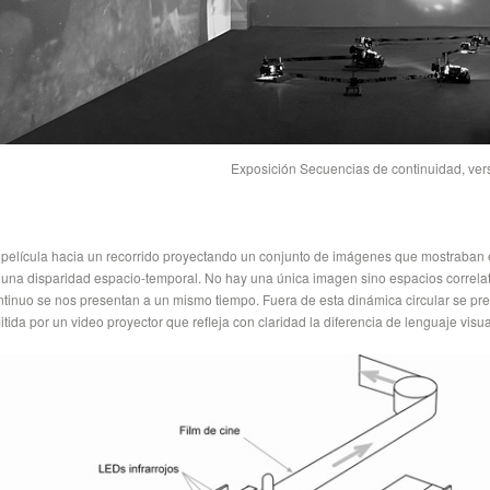
Exposición Secuencias de continuidad, ver
 película hacia un recorrido proyectando un conjunto de imágenes que mostraban e
 una disparidad espacio-temporal. No hay una única imagen sino espacios correl
ntinuo se nos presentan a un mismo tiempo. Fuera de esta dinámica circular se pres
tida por un video proyector que refleja con claridad la diferencia de lenguaje visua