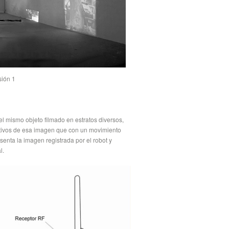
sión 1
l mismo objeto filmado en estratos diversos,
ativos de esa imagen que con un movimiento
enta la imagen registrada por el robot y
l.