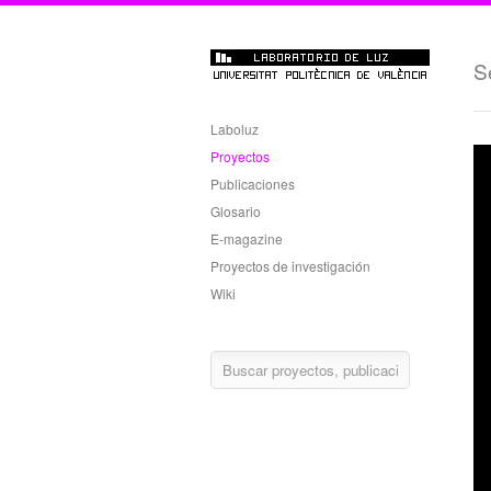
S
Laboluz
Proyectos
Publicaciones
Glosario
E-magazine
Proyectos de investigación
Wiki