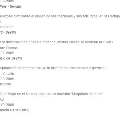
-09-2009
País - Sevilla
a exposición sobre el origen de las imágenes y sus artilugios, en la Cartuja
B.
/09/2009
C- Sevilla
s seductoras máquinas de mirar de Werner Nekes se acercan al CAAC
aro Ramos
-07-2009
ario de Sevilla
áquinas de Mirar' reconstruye la historia del cine en una exposición
 | Sevilla
-09-2009
 Mundo
l Sur” Viaja en el tiempo través de la muestra ‘Máquinas de mirar’
VA
-10-2009
isión Canal Sur 2