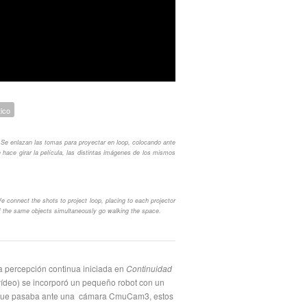
ico
. Se enlazan las tomas para proyectar en loop, colocando ante
ace girar la película, las distintas imágenes de los mismos
e connect the shots to project loop, placing to each projector
 of the same objects simultaneously go walking the space.
a percepción continua iniciada en
Continuidad
 vídeo) se incorporó un pequeño robot con un
ilm que pasaba ante una cámara CmuCam3, estos