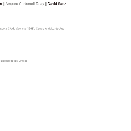
ón
|| Amparo Carbonell Tatay ||
David Sanz
otgeta-CAM. Valencia (1998), Centro Andaluz de Arte
lejidad de los Limites