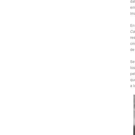
da
em
im
En
Ca
re
cm
de
Se
lo
pe
qu
a 