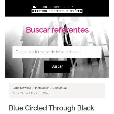
Buscar referentes
LaboluzWIKI
/
Instalación Audiovisual
/
Blue Circled Through Black
Blue Circled Through Black