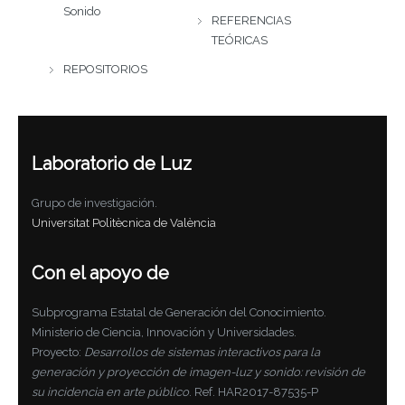
Sonido
REFERENCIAS
TEÓRICAS
REPOSITORIOS
Laboratorio de Luz
Grupo de investigación.
Universitat Politècnica de València
Con el apoyo de
Subprograma Estatal de Generación del Conocimiento.
Ministerio de Ciencia, Innovación y Universidades.
Proyecto:
Desarrollos de sistemas interactivos para la
generación y proyección de imagen-luz y sonido: revisión de
su incidencia en arte público
. Ref. HAR2017-87535-P