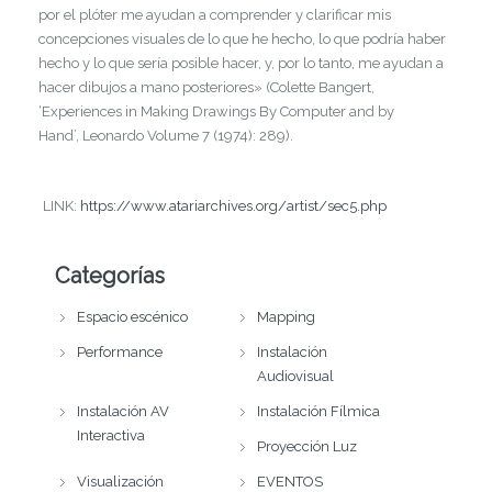
por el plóter me ayudan a comprender y clarificar mis
concepciones visuales de lo que he hecho, lo que podría haber
hecho y lo que sería posible hacer, y, por lo tanto, me ayudan a
hacer dibujos a mano posteriores» (Colette Bangert,
‘Experiences in Making Drawings By Computer and by
Hand’, Leonardo Volume 7 (1974): 289).
LINK:
https://www.atariarchives.org/artist/sec5.php
Categorías
Espacio escénico
Mapping
Performance
Instalación
Audiovisual
Instalación AV
Instalación Fílmica
Interactiva
Proyección Luz
Visualización
EVENTOS