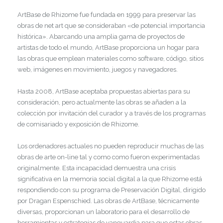
ArtBase de Rhizome fue fundada en 1999 para preservar las
obras de net art que se consideraban «de potencial importancia
histórica». Abarcando una amplia gama de proyectos de
artistas de todo el mundo, ArtBase proporciona un hogar para
las obras que emplean materiales como software, código, sitios
web, imágenes en movimiento, juegos y navegadores.
Hasta 2008, ArtBase aceptaba propuestas abiertas para su
consideración, pero actualmente las obras se añaden a la
colección por invitación del curador y a través de los programas
de comisariado y exposición de Rhizome.
Los ordenadores actuales no pueden reproducir muchas de las
obras de arte on-line tal y como como fueron experimentadas
originalmente. Esta incapacidad demuestra una crisis
significativa en la memoria social digital a la que Rhizome está
respondiendo con su programa de Preservación Digital, dirigido
por Dragan Espenschied. Las obras de ArtBase, técnicamente
diversas, proporcionan un laboratorio para el desarrollo de
herramientas y estrategias de vanguardia para que estas obras