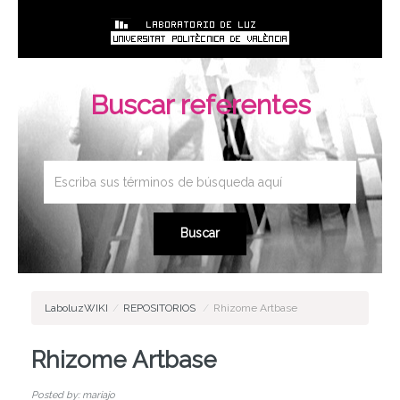
Buscar referentes
LaboluzWIKI
/
REPOSITORIOS
/
Rhizome Artbase
Rhizome Artbase
Posted by: mariajo