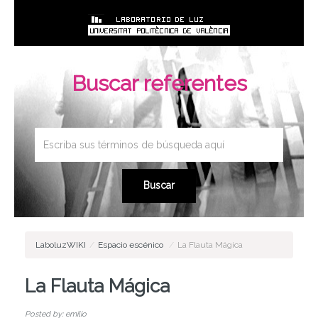
Buscar referentes
LaboluzWIKI
/
Espacio escénico
/
La Flauta Mágica
La Flauta Mágica
Posted by: emilio