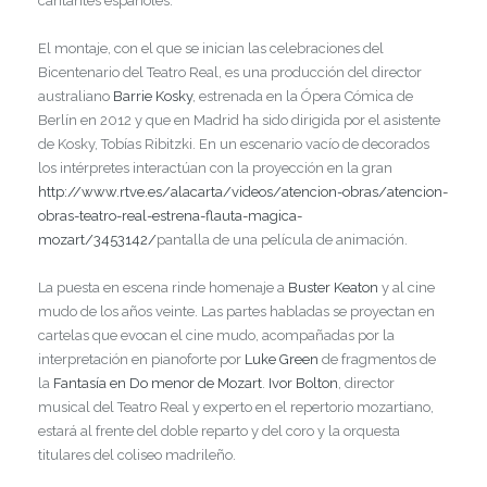
cantantes españoles.
El montaje, con el que se inician las celebraciones del
Bicentenario del Teatro Real, es una producción del director
australiano
Barrie Kosky
, estrenada en la Ópera Cómica de
Berlín en 2012 y que en Madrid ha sido dirigida por el asistente
de Kosky, Tobías Ribitzki. En un escenario vacío de decorados
los intérpretes interactúan con la proyección en la gran
http://www.rtve.es/alacarta/videos/atencion-obras/atencion-
obras-teatro-real-estrena-flauta-magica-
mozart/3453142/
pantalla de una película de animación.
La puesta en escena rinde homenaje a
Buster Keaton
y al cine
mudo de los años veinte. Las partes habladas se proyectan en
cartelas que evocan el cine mudo, acompañadas por la
interpretación en pianoforte por
Luke Green
de fragmentos de
la
Fantasía en Do menor de Mozart
.
Ivor Bolton
, director
musical del Teatro Real y experto en el repertorio mozartiano,
estará al frente del doble reparto y del coro y la orquesta
titulares del coliseo madrileño.