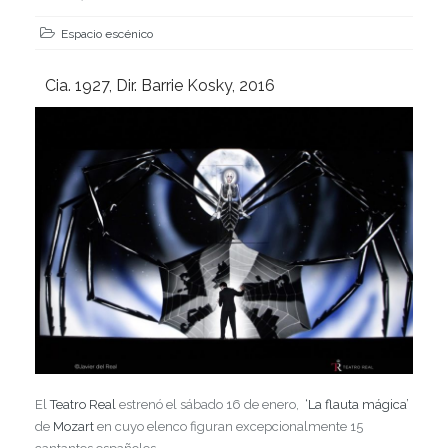
Espacio escénico
Cia. 1927, Dir. Barrie Kosky, 2016
El
Teatro Real
estrenó el sábado 16 de enero,
‘La flauta mágica’
de
Mozart
en cuyo elenco figuran excepcionalmente 15