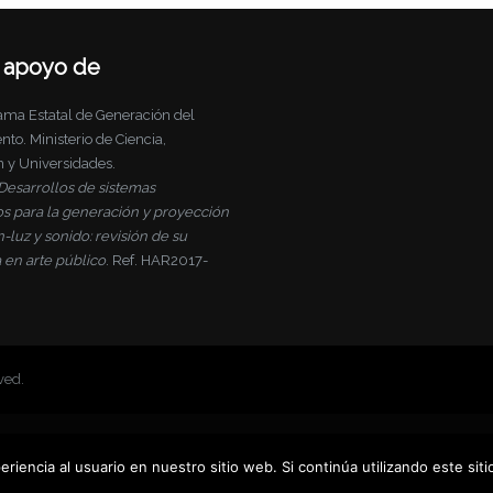
 apoyo de
ma Estatal de Generación del
to. Ministerio de Ciencia,
n y Universidades.
Desarrollos de sistemas
vos para la generación y proyección
luz y sonido: revisión de su
 en arte público
. Ref. HAR2017-
ved.
riencia al usuario en nuestro sitio web. Si continúa utilizando este si