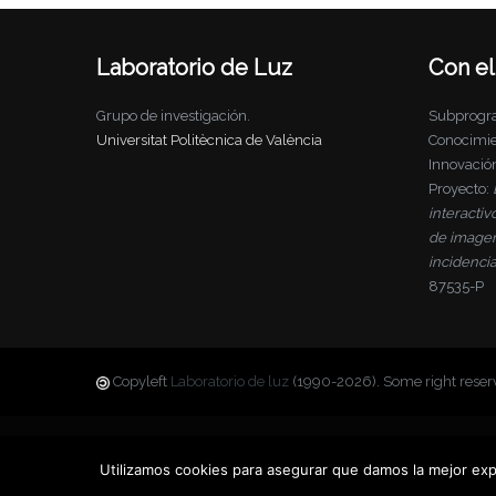
Laboratorio de Luz
Con el
Grupo de investigación.
Subprogra
Universitat Politècnica de València
Conocimien
Innovació
Proyecto:
interacti
de imagen-
incidencia
87535-P
Copyleft
Laboratorio de luz
(1990-2026). Some right reser
Utilizamos cookies para asegurar que damos la mejor expe