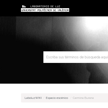
LaboluzWIKI
/
Espacio escénico
/
Carmina Burana