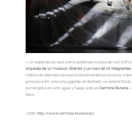
» Un espectáculo que une la poderosa música de Carl Orff co
orquesta de 10 músicos, director y un coro de 16 integrantes
metros de diámetro envuelve literalmente los músicos, mient
principio a fin: una luna gigante, el deshielo, un éxtasis flor
sumergidos en vino, agua y fuego…esto es
Carmina Burana
.»
baus
LINK:
http://www.carmina-burana.es/