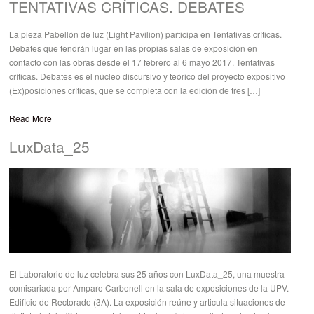
TENTATIVAS CRÍTICAS. DEBATES
La pieza Pabellón de luz (Light Pavilion) participa en Tentativas críticas.
Debates que tendrán lugar en las propias salas de exposición en
contacto con las obras desde el 17 febrero al 6 mayo 2017. Tentativas
críticas. Debates es el núcleo discursivo y teórico del proyecto expositivo
(Ex)posiciones críticas, que se completa con la edición de tres […]
Read More
LuxData_25
El Laboratorio de luz celebra sus 25 años con LuxData_25, una muestra
comisariada por Amparo Carbonell en la sala de exposiciones de la UPV.
Edificio de Rectorado (3A). La exposición reúne y articula situaciones de