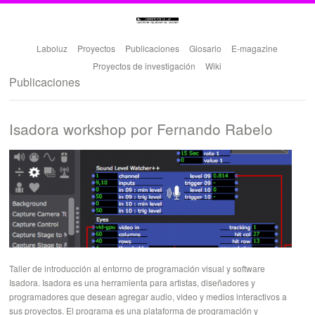
Laboluz
Proyectos
Publicaciones
Glosario
E-magazine
Proyectos de investigación
Wiki
Publicaciones
Isadora workshop por Fernando Rabelo
Taller de introducción al entorno de programación visual y software
Isadora. Isadora es una herramienta para artistas, diseñadores y
programadores que desean agregar audio, video y medios interactivos a
sus proyectos. El programa es una plataforma de programación y