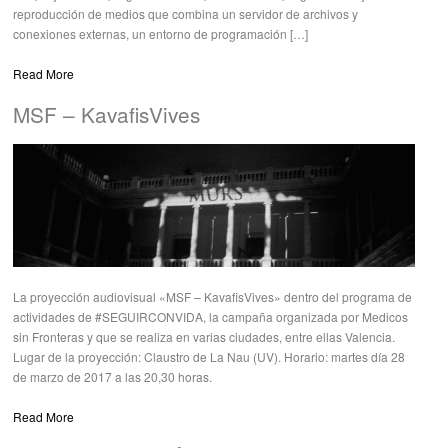
reproducción de medios que combina un servidor de archivos y
conexiones externas, un entorno de programación […]
Read More
MSF – KavafisVives
La proyección audiovisual «MSF – KavafisVives» dentro del programa de
actividades de #SEGUIRCONVIDA, la campaña organizada por Medicos
sin Fronteras y que se realiza en varias ciudades, entre ellas Valencia.
Lugar de la proyección: Claustro de La Nau (UV). Horario: martes día 28
de marzo de 2017 a las 20,30 horas.
Read More