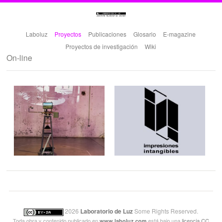
Laboluz
Proyectos
Publicaciones
Glosario
E-magazine
Proyectos de investigación
Wiki
On-line
2026
Laboratorio de Luz
Some Rights Reserved.
Toda obra y contenido publicado en
está bajo una
licencia CC
www.laboluz.com