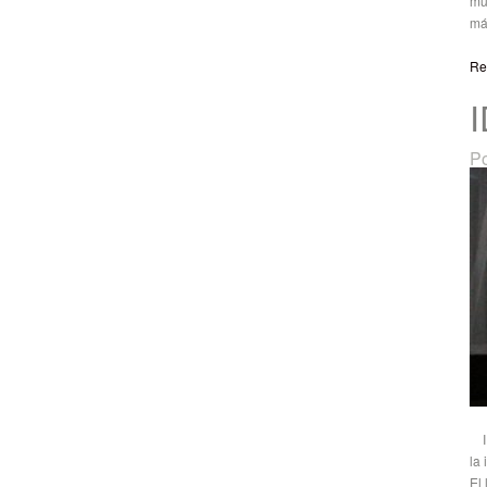
mú
má
Re
Po
ID
la
El 