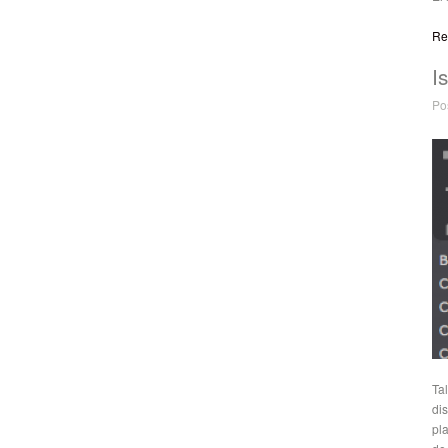
Re
I
Po
Ta
di
pl