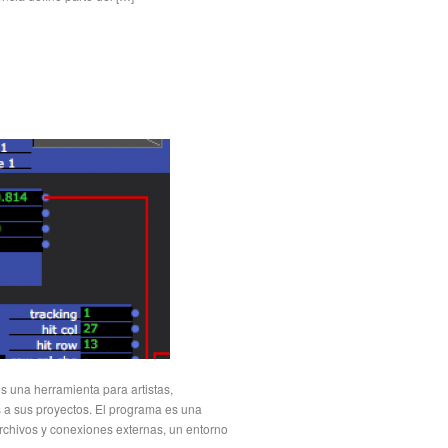
es una herramienta para artistas,
 a sus proyectos. El programa es una
chivos y conexiones externas, un entorno