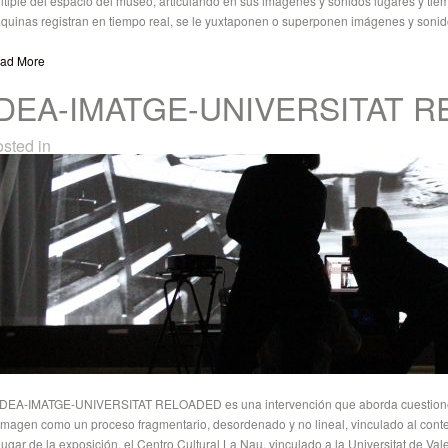
ltiple del espacio del museo, articulando en sus imágenes y sonidos lugares y tiemp
quinas registran en tiempo real, se le yuxtaponen o superponen imágenes y soni
ad More
IDEA-IMATGE-UNIVERSITAT R
sted in
EA-IMATGE-UNIVERSITAT RELOADED es una intervención que aborda cuestiones r
 imagen como un proceso fragmentario, desordenado y no lineal, vinculado al contex
lugar de la exposición, el Centro Cultural La Nau, vinculado a la Universitat de Val