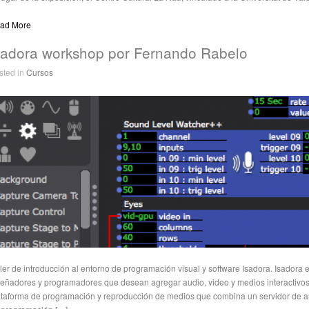
ad More
sadora workshop por Fernando Rabelo
sted in
Cursos
ller de introducción al entorno de programación visual y software Isadora. Isadora 
señadores y programadores que desean agregar audio, video y medios interactivos
ataforma de programación y reproducción de medios que combina un servidor de ar