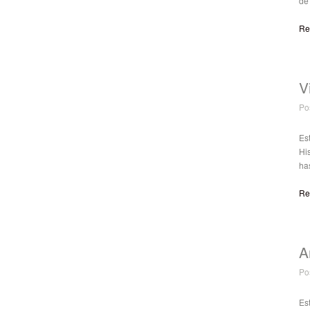
de
Re
V
Po
Es
His
has
Re
A
Po
Est