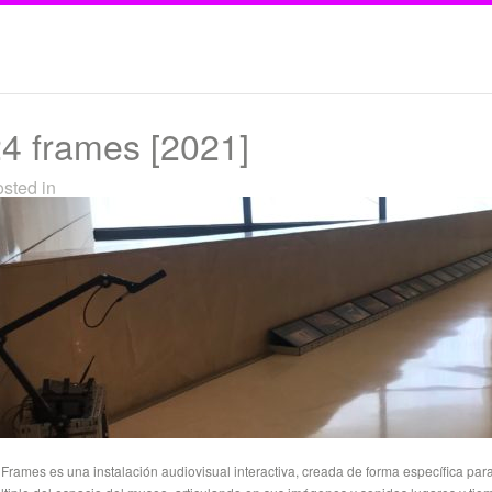
4 frames [2021]
sted in
 Frames es una instalación audiovisual interactiva, creada de forma específica par