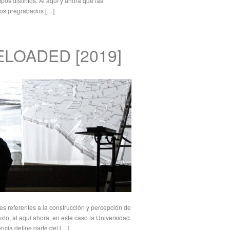
os distintos. Al aquí y ahora que las
dos pregrabados […]
ELOADED [2019]
eferentes a la construcción y percepción de
to, al aquí ahora, en este caso la Universidad.
encia define parte del […]