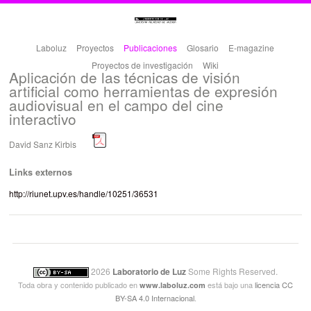
Laboluz
Proyectos
Publicaciones
Glosario
E-magazine
Proyectos de investigación
Wiki
Aplicación de las técnicas de visión
artificial como herramientas de expresión
audiovisual en el campo del cine
interactivo
David Sanz Kirbis
Links externos
http://riunet.upv.es/handle/10251/36531
2026
Laboratorio de Luz
Some Rights Reserved.
Toda obra y contenido publicado en
está bajo una
licencia CC
www.laboluz.com
BY-SA 4.0 Internacional
.