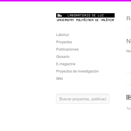
R
Laboluz
N
Proyectos
Publicaciones
No
Glosario
E-magazine
Proyectos de investigación
Wiki
Tod